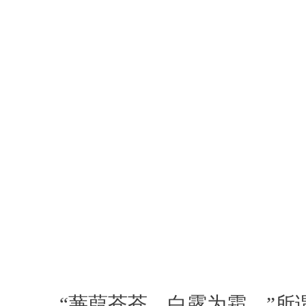
“蒹葭苍苍，白露为霜。”