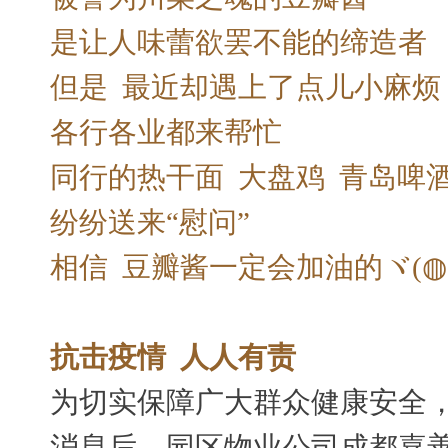
是让人味蕾欲罢不能的缔造者
但是 最近却遇上了点儿小麻烦
各行各业都来帮忙
同行的热干面 大盘鸡 青岛啤
纷纷送来“慰问”
相信 豆瓣酱一定会加油的ヾ(◍°∇
抗击疫情 人人有责
为切实保障广大群众健康安全
消息后，园区物业公司成都嘉